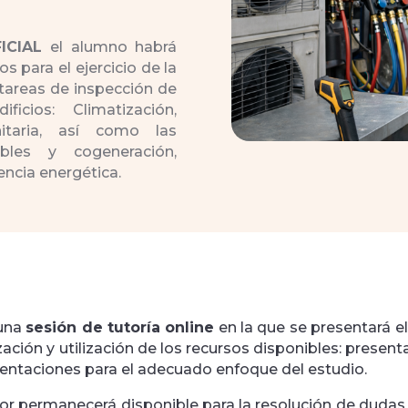
ICIAL
el alumno habrá
 para el ejercicio de la
s tareas de inspección de
ficios: Climatización,
itaria, así como las
bles y cogeneración,
ncia energética.
 una
sesión de tutoría online
en la que se presentará e
lización y utilización de los recursos disponibles: prese
rientaciones para el adecuado enfoque del estudio.
utor permanecerá disponible para la resolución de dudas