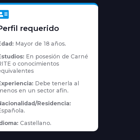

Perfil requerido
Edad:
Mayor de 18 años.
Estudios:
En posesión de Carné
RITE o conocimientos
equivalentes
Experiencia:
Debe tenerla al
menos en un sector afín.
Nacionalidad/Residencia:
Española.
Idioma:
Castellano.